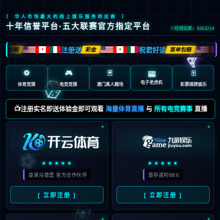
[ 华人市场最大的线上娱乐服务供应商 ]
十年信誉平台·五大联赛官方指定平台
在线玩家: 8263214
🎮
注册送
祝君好运
单包赔
彩金
首单包赔
🍁
🍁
🍁
⚽
🎮
🃏
🀄️
🎰
🎲
电子老虎机
体育竞猜
电竞竞猜
澳门真人赌场
彩票棋牌娱乐
📺注册实名即送体验金即可观看
海量体育直播
与
所有电竞赛事
直播
⚽
★★★★★
★★★★★
皇家马德里 官方合作伙伴
首存返利68%
[ 立即注册 ]
[ 立即注册 ]
🃏