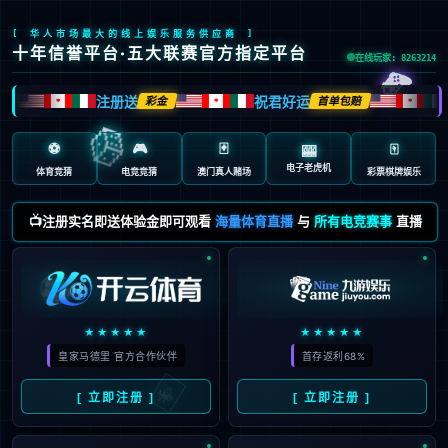
[ 华人市场最大的线上娱乐服务供应商 ]
十年信誉平台·五大联赛官方指定平台
🎮
在线玩家: 8263214
注册送
祝君好运
赔
彩金
首单包赔
🍁
🍁
🍁
🎲
⚽
🎮
🃏
🀄️
🎰
电子老虎机
体育竞猜
电竞竞猜
澳门真人赌场
彩票棋牌娱乐
📺注册实名即送体验金即可观看
海量体育直播
与
所有电竞赛事
直播
⚽
★★★★★
★★★★★
皇家马德里 官方合作伙伴
首存返利68%
🃏
[ 立即注册 ]
[ 立即注册 ]