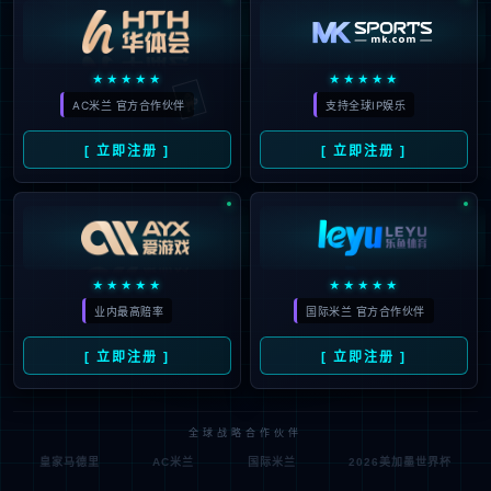
🃏
★★★★★
★★★★★
AC米兰 官方合作伙伴
支持全球IP娱乐
[ 立即注册 ]
[ 立即注册 ]
★★★★★
★★★★★
业内最高赔率
国际米兰 官方合作伙伴
[ 立即注册 ]
[ 立即注册 ]
全球战略合作伙伴
皇家马德里
AC米兰
国际米兰
2026美加墨世界杯