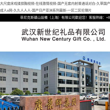
大尺度床戏揉捏胸视频-在线激情视频-国产无套内射普通话对白-久草国产
成人a网-久久人人人-国产日产亚洲系列最新-一区二区伦理片
菲尼克斯礦山設備（上海）有限公司歡迎您！客服熱線：+86-21