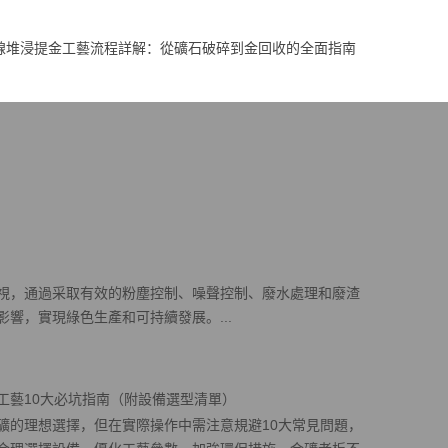
線堆浸提金工藝流程詳解：從礦石破碎到金回收的全面指南
視，通過采取有效的粉塵控制、噪聲控制、廢水處理和廢渣
響，實現綠色生產和可持續發展。...
工藝10大必坑指南（附設備選型清單）
礦的理想選擇，但在實際操作中需注意規避10大常見問題，