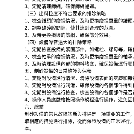
3、定期清理篩網，確保篩網暢通。
（三）出料粒度不符合要求的排除策略
1、檢查錘頭的磨損情況，及時更換磨損嚴重的錘頭
2、調整破碎腔間隙，使其達到合理的范圍。
3、及時更換損壞的篩網，確保篩分效果。
（四）設備噪音過大的排除策略
1、定期檢查設備的緊固部件，如螺栓、螺母等，確
2、檢查軸承的磨損情況，及時更換磨損嚴重的軸承
3、及時清理設備內部的物料堵塞，確保設備運行順
五、制砂設備的日常維護與保養
1、定期對設備進行清潔，清除設備表面的灰塵和雜
2、定期對設備進行潤滑，確保設備的各個部件得到
3、定期對設備進行檢查，檢查設備的各個部件是否
4、操作人員應嚴格按照操作規程進行操作，避免因
六、總結
制砂設備的常見故障診斷與排除是一項重要的工作
取相應的措施進行排除，從而保證設備的正常運行
本。