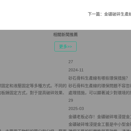
下一篇：
金礦破碎生產
相關新聞推薦
更多>>
27
2024-11
砂石骨料生產線有哪些環保措施？
擦固定和液壓固定等多種方式。不同的
砂石骨料生產線的環保問題不容忽
的板錘固定方式，對于提高破碎效果、
處理措施，可以顯著減少對環境的影
29
2025-03
金礦老板必存！金礦破碎堆浸提金
金礦破碎堆浸提金工藝是中小型金