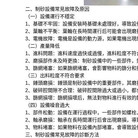
二、制砂設備常見故障及原因
（一）設備運行不穩定
1、基礎不牢固：設備安裝時基礎未處理好，導致設
2、葉輪不平衡：葉輪在長時間運行后可能會出現磨
3、電機故障：電機是設備的動力源，如果電機出現
（二）產量降低
1、進料問題：進料速度過快或過慢，進料粒度不符
2、磨損部件未及時更換：制砂設備中的一些部件，
3、篩網堵塞：如果篩網堵塞，會影響物料的篩分和
（三）出料粒度不符合要求
1、錘頭磨損：錘頭是制砂設備中的重要部件，其磨
2、破碎腔間隙不合理：破碎腔間隙過大或過小，都
3、篩網損壞：篩網損壞后，無法對物料進行有效的
（四）設備噪音過大
1、部件松動：設備在運行過程中，一些部件如螺栓
2、軸承磨損：軸承在長時間運行后會出現磨損，導
3、物料堵塞：如果物料在設備內部堵塞，會導致設
三、制砂設備常見故障的診斷方法