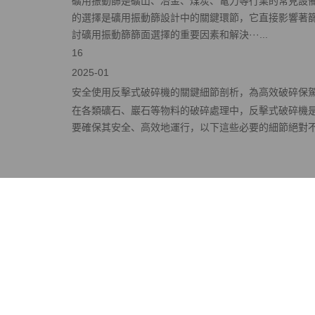
礦用振動篩是礦山、冶金、煤炭、電力等行業的常見設
的選擇是礦用振動篩設計中的關鍵環節，它直接影響著
討礦用振動篩篩面選擇的重要因素和解決···...
16
2025-01
安全使用反擊式破碎機的關鍵細節剖析，為高效破碎保
在各類礦石、巖石等物料的破碎處理中，反擊式破碎機
要確保其安全、高效地運行，以下這些必要的細節絕對不能
在線客服 ：
服務熱線：+86-21-33781259
電子郵箱: info@shpks.com
公司地址：上海市浦東新區古丹路
菲尼克斯礦山設備（上海）有限公司是生產和銷售各類破