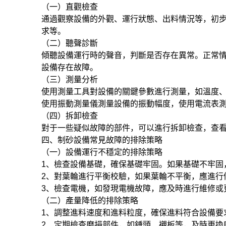
（一）直觀檢查
通過觀察設備的外觀、運行狀態、出料情況等，初
求等。
（二）聽聲診斷
傾聽設備運行時的聲音，判斷是否存在異常。正常
設備存在故障。
（三）測量分析
使用測量工具對設備的關鍵參數進行測量，如溫度
使用振動測量儀測量設備的振動幅度，使用電流表
（四）拆卸檢查
對于一些疑似故障的部件，可以進行拆卸檢查，查
四、制砂設備常見故障的排除策略
（一）設備運行不穩定的排除策略
1、檢查設備基礎，確保基礎牢固。如果基礎不牢固
2、對葉輪進行平衡校驗，如果葉輪不平衡，應進行
3、檢查電機，如發現電機故障，應及時進行維修或
（二）產量降低的排除策略
1、調整進料速度和進料粒度，確保進料符合設備要
2、定期檢查磨損部件，如錘頭、襯板等，及時更換