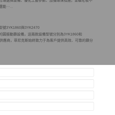
合理選擇設備、優化工藝參數、加強環保措施，金礦老板不
··...
YK1860與3YK2470
圓振動篩設備，這兩款設備型號分別為3YK1860和
設備供應商，菲尼克斯始終致力于為客戶提供高效、可靠的篩分