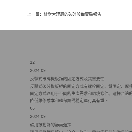
上一篇：
針對大理巖的破碎設備實驗報告
12
2024-09
反擊式破碎機板錘的固定方式及其重要性
反擊式破碎機板錘的固定方式有螺栓固定、鍵固定、摩
固定方式適用于不同的生產需求和環境條件。選擇合適
降低維修成本和確保設備穩定運行具有重···...
06
2024-09
礦用振動篩的篩面選擇