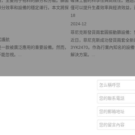
備，主要用于物料的篩分和分級。篩面
確保工藝的科學性與高效性。通過
篩分效率和設備的穩定運行。本文將探
僅可以提升生產效率與經濟效益，還能·
18
2024-12
菲尼克斯發貨兩套圓振動篩設備：型號3
駕護航
近日，菲尼克斯成功發貨兩套全新的
是一款被廣泛應用的重要設備。然而，
3YK2470。作為行業內知名的
忽視。...
解決方案。...
15弄15號
碎設備、制砂設備、磨粉設備、破碎篩分