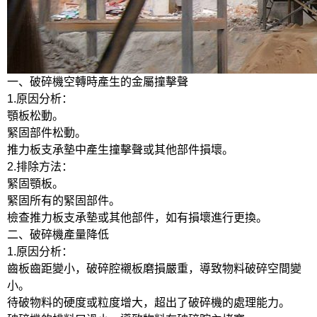
一、破碎機空轉時產生的金屬撞擊聲
1.原因分析：
顎板松動。
緊固部件松動。
推力板支承墊中產生撞擊聲或其他部件損壞。
2.排除方法：
緊固顎板。
緊固所有的緊固部件。
檢查推力板支承墊或其他部件，如有損壞進行更換。
二、破碎機產量降低
1.原因分析：
齒板齒距變小，破碎腔襯板磨損嚴重，導致物料破碎空間變
小。
待破物料的硬度或粒度增大，超出了破碎機的處理能力。