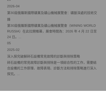
2026-04
第30屆俄羅斯國際礦業及礦山機械展覽會：礦脈深處的技術交
鋒
第30屆俄羅斯國際礦業及礦山機械展覽會（MINING WORLD
RUSSIA）在此拉開帷幕，展會時間為：2026 年 4 月 22 日至
24 日。...
05
2025-02
深入探究破解碎石設備常見故障的診斷與排除策略
碎石設備的常見故障診斷與排除是一項綜合性的工作，需要結
合設備的工作原理、故障表現、診斷方法和排除策略進行深入
探究。...
在線客服 ：
服務熱線：+86-21-33781259