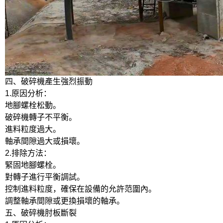
四、破碎機產生強烈振動
1.原因分析：
地腳螺栓松動。
破碎機轉子不平衡。
進料粒度過大。
軸承間隙過大或損壞。
2.排除方法：
緊固地腳螺栓。
對轉子進行平衡調試。
控制進料粒度，確保在設備的允許范圍內。
調整軸承間隙或更換損壞的軸承。
五、破碎機肘板斷裂