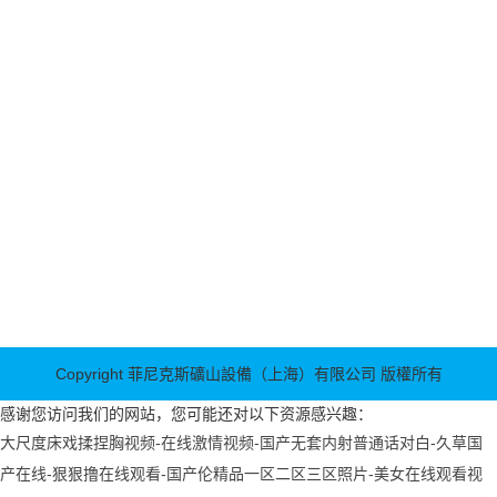
電子郵箱: info@shpks.com
公司地址：上海市浦東新區古丹路15弄15號
菲尼克斯礦山設備（上海）有限公司是生產和銷售各類破碎設
備、制砂設備、磨粉設備、破碎篩分設備等砂、礦石成套生產線設
備的中美合資企業，2019年12月由“美國黑石科技股份有限公司”與
“江蘇菲尼克斯機械有限公司”合資組建而成，公司位于上海浦東新
區古丹路15弄15號。 公司為客戶提供一站式的破碎成套生產線
設備及設計定制方案服務，生產基地引進國外先進生產設備，以科
學的管理體制適應市場的發展和需要，積極研發新型碎石設備的新
技術；公司銷售團隊積極努力地拓展海外市場的銷售份額，團隊擁
有經驗豐富的項目管理人員，通曉項目管理流程、EPC總包業務流
程、產品性能優化流程配置，···
Copyright 菲尼克斯礦山設備（上海）有限公司 版權所有
感谢您访问我们的网站，您可能还对以下资源感兴趣：
大尺度床戏揉捏胸视频-在线激情视频-国产无套内射普通话对白-久草国
产在线-狠狠撸在线观看-国产伦精品一区二区三区照片-美女在线观看视