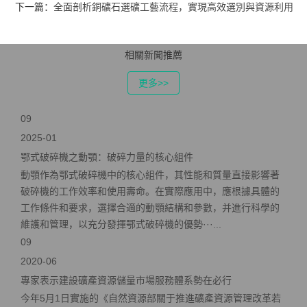
下一篇：
全面剖析銅礦石選礦工藝流程，實現高效選別與資源利用
相關新聞推薦
更多>>
09
2025-01
鄂式破碎機之動顎：破碎力量的核心組件
動顎作為鄂式破碎機中的核心組件，其性能和質量直接影響著
破碎機的工作效率和使用壽命。在實際應用中，應根據具體的
工作條件和要求，選擇合適的動顎結構和參數，并進行科學的
維護和管理，以充分發揮鄂式破碎機的優勢···...
09
2020-06
專家表示建設礦產資源儲量市場服務體系勢在必行
今年5月1日實施的《自然資源部關于推進礦產資源管理改革若